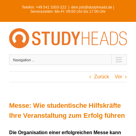
Skip
Telefon:
+49 541 3303-222
|
dein.job@studyheads.de |
to
Servicezeiten: Mo-Fr: 09:00 Uhr bis 17:00 Uhr
content
Navigation ...
Zurück
Vor
Messe: Wie studentische Hilfskräfte
Ihre Veranstaltung zum Erfolg führen
Die Organisation einer erfolgreichen Messe kann