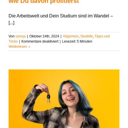
wie Du davon profitierst
Die Arbeitswelt und Dein Studium sind im Wandel –
[...]
Von
svenja
|
Oktober 24th, 2024
|
Allgemein
,
Studilife
,
Tipps und
für
Tricks
|
Kommentare deaktiviert
|
Lesezeit:
5
Minuten
Megatrend
Weiterlesen
Individualisierung:
Was
er
für
Dich
als
Student:in
bedeutet
und
wie
Du
davon
profitierst