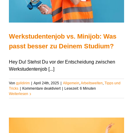
Werkstudentenjob vs. Minijob: Was
passt besser zu Deinem Studium?
Hey Du! Stehst Du vor der Entscheidung zwischen
Werkstudentenjob [...]
Von
gyildirim
|
April 24th, 2025
|
Allgemein
,
Arbeitswelten
,
Tipps und
für
Tricks
|
Kommentare deaktiviert
|
Lesezeit:
6
Minuten
Werkstudentenjob
Weiterlesen
vs.
Minijob:
Was
passt
besser
zu
Deinem