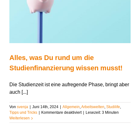
Alles, was Du rund um die
Studienfinanzierung wissen musst!
Die Studienzeit ist eine aufregende Phase, bringt aber
auch [...]
Von
svenja
|
Juni 14th, 2024
|
Allgemein
,
Arbeitswelten
,
Studilife
,
für
Tipps und Tricks
|
Kommentare deaktiviert
|
Lesezeit:
3
Minuten
Alles,
Weiterlesen
was
Du
rund