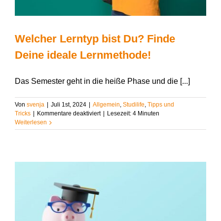
Welcher Lerntyp bist Du? Finde
Deine ideale Lernmethode!
Das Semester geht in die heiße Phase und die [...]
Von
svenja
|
Juli 1st, 2024
|
Allgemein
,
Studilife
,
Tipps und
für
Tricks
|
Kommentare deaktiviert
|
Lesezeit:
4
Minuten
Welcher
Weiterlesen
Lerntyp
bist
Du?
Finde
Deine
ideale
Lernmethode!