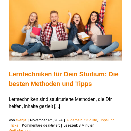
Studium?
Lerntechniken für Dein Studium: Die
besten Methoden und Tipps
Lerntechniken sind strukturierte Methoden, die Dir
helfen, Inhalte gezielt [...]
Von
svenja
|
November 4th, 2024
|
Allgemein
,
Studilife
,
Tipps und
für
Tricks
|
Kommentare deaktiviert
|
Lesezeit:
8
Minuten
Lerntechniken
Weiterlesen