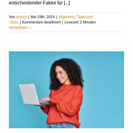
entscheidender Faktor für [...]
Von
svenja
|
Mai 29th, 2024
|
Allgemein
,
Tipps und
für
Tricks
|
Kommentare deaktiviert
|
Lesezeit:
2
Minuten
Wie
Weiterlesen
Du
als
Student:in
Deine
Kommunikation
am
Arbeitsplatz
verbessern
kannst