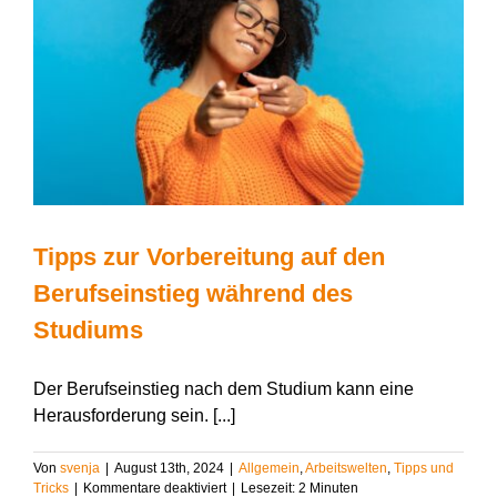
perfekten
Bleibe
Tipps zur Vorbereitung auf den
Berufseinstieg während des
Studiums
Der Berufseinstieg nach dem Studium kann eine
Herausforderung sein. [...]
Von
svenja
|
August 13th, 2024
|
Allgemein
,
Arbeitswelten
,
Tipps und
für
Tricks
|
Kommentare deaktiviert
|
Lesezeit:
2
Minuten