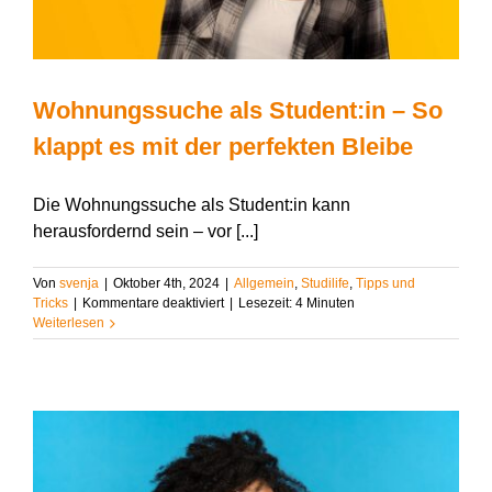
Wohnungssuche als Student:in – So
klappt es mit der perfekten Bleibe
Die Wohnungssuche als Student:in kann
herausfordernd sein – vor [...]
Von
svenja
|
Oktober 4th, 2024
|
Allgemein
,
Studilife
,
Tipps und
für
Tricks
|
Kommentare deaktiviert
|
Lesezeit:
4
Minuten
Wohnungssuche
Weiterlesen
als
Student:in
–
So
klappt
es
mit
der