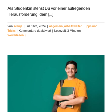
Als Student:in stehst Du vor einer aufregenden
Herausforderung: dem [...]
Von
svenja
|
Juli 16th, 2024
|
Allgemein
,
Arbeitswelten
,
Tipps und
für
Tricks
|
Kommentare deaktiviert
|
Lesezeit:
3
Minuten
Vorstellungsgespräch
Weiterlesen
meistern:
Der
ultimative
Guide
für
Student:innen