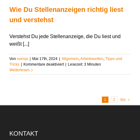
Wie Du Stellenanzeigen richtig liest
und verstehst
Verstehst Du jede Stellenanzeige, die Du liest und
weißt [...]
Von
svenja
|
Mai 17th, 2024
|
Allgemein
,
Arbeitswelten
,
Tipps und
für
Tricks
|
Kommentare deaktiviert
|
Lesezeit:
3
Minuten
Wie
Weiterlesen
Du
Stellenanzeigen
richtig
liest
und
1
2
Vor
verstehst
KONTAKT