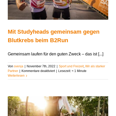
Mit Studyheads gemeinsam gegen
Blutkrebs beim B2Run
Gemeinsam laufen für den guten Zweck – das ist [...]
Von
svenja
|
November 7th, 2022
|
Sport und Freizeit
,
Wir als starker
für
Partner
|
Kommentare deaktiviert
|
Lesezeit:
< 1
Minute
Mit
Weiterlesen
Studyheads
gemeinsam
gegen
Blutkrebs
beim
B2Run