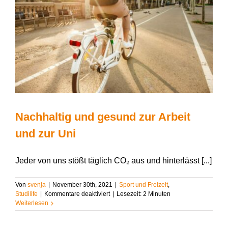
Nachhaltig und gesund zur Arbeit
und zur Uni
Jeder von uns stößt täglich CO₂ aus und hinterlässt [...]
Von
svenja
|
November 30th, 2021
|
Sport und Freizeit
,
für
Studilife
|
Kommentare deaktiviert
|
Lesezeit:
2
Minuten
Nachhaltig
Weiterlesen
und
gesund