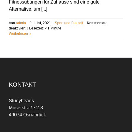
Fitnessübungen für Zuhause sind eine gute
Alternative, um [...]
Von
admin
|
Juli 1st, 2021
|
Sport und Freizeit
|
Kommentare
für
deaktiviert
|
Lesezeit:
< 1
Minute
Fitnessübungen
Weiterlesen
für
Zuhause
–
so
hältst
Du
Dich
im
Studium
KONTAKT
kostengünstig
fit
Studyheads
Möserstraße 2-3
49074 Osnabrück