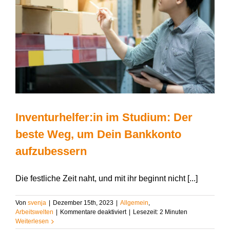
Inventurhelfer:in im Studium: Der
beste Weg, um Dein Bankkonto
aufzubessern
Die festliche Zeit naht, und mit ihr beginnt nicht [...]
Von
svenja
|
Dezember 15th, 2023
|
Allgemein
,
für
Arbeitswelten
|
Kommentare deaktiviert
|
Lesezeit:
2
Minuten
Inventurhelfer:in
Weiterlesen