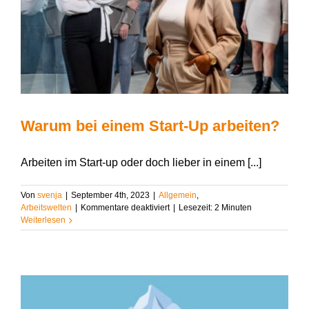
Warum bei einem Start-Up arbeiten?
Arbeiten im Start-up oder doch lieber in einem [...]
Von
svenja
|
September 4th, 2023
|
Allgemein
,
für
Arbeitswelten
|
Kommentare deaktiviert
|
Lesezeit:
2
Minuten
Warum
Weiterlesen
bei
einem
Start-
Up
arbeiten?