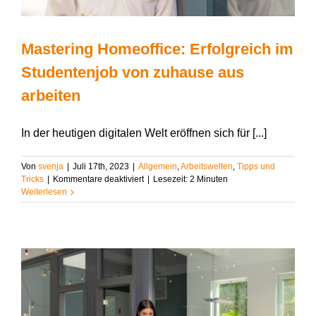
Mastering Homeoffice: Erfolgreich im
Studentenjob von zuhause aus
arbeiten
In der heutigen digitalen Welt eröffnen sich für [...]
Von
svenja
|
Juli 17th, 2023
|
Allgemein
,
Arbeitswelten
,
Tipps und
für
Tricks
|
Kommentare deaktiviert
|
Lesezeit:
2
Minuten
Mastering
Weiterlesen
Homeoffice:
Erfolgreich
im
Studentenjob
von
zuhause
aus
arbeiten