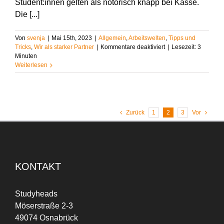
Student:innen gelten als notorisch knapp bei Kasse.
Die [...]
Von
svenja
|
Mai 15th, 2023
|
Allgemein
,
Arbeitswelten
,
Tipps und
für
Tricks
,
Wir als starker Partner
|
Kommentare deaktiviert
|
Lesezeit:
3
Werkstudent:in:
Minuten
Geld
Weiterlesen
verdienen
und
Erfahrungen
sammeln
während
Zurück
1
2
3
Vor
des
Studiums
KONTAKT
Studyheads
Möserstraße 2-3
49074 Osnabrück