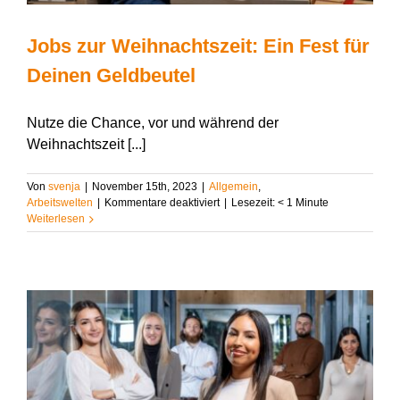
Jobs zur Weihnachtszeit: Ein Fest für
Deinen Geldbeutel
Nutze die Chance, vor und während der
Weihnachtszeit [...]
Von
svenja
|
November 15th, 2023
|
Allgemein
,
für
Arbeitswelten
|
Kommentare deaktiviert
|
Lesezeit:
< 1
Minute
Jobs
Weiterlesen
zur
Weihnachtszeit:
Ein
Fest
für
Deinen
Geldbeutel