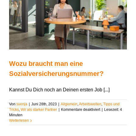
Wozu braucht man eine
Sozialversicherungsnummer?
Kannst Du Dich noch an Deinen ersten Job [...]
Von
svenja
|
Juni 28th, 2023
|
Allgemein
,
Arbeitswelten
,
Tipps und
für
Tricks
,
Wir als starker Partner
|
Kommentare deaktiviert
|
Lesezeit:
4
Wozu
Minuten
braucht
Weiterlesen
man
eine