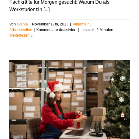
Fachkräfte für Morgen gesucht: Warum Du als
Werkstudent:in [...]
Von
svenja
|
November 17th, 2023
|
Allgemein
,
für
Arbeitswelten
|
Kommentare deaktiviert
|
Lesezeit:
2
Minuten
Student:innen
Weiterlesen
sind
die
Fachkräfte
von
Morgen
l