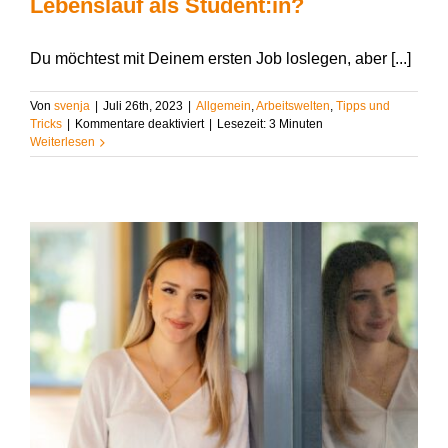
Lebenslauf als Student:in?
Du möchtest mit Deinem ersten Job loslegen, aber [...]
Von
svenja
|
Juli 26th, 2023
|
Allgemein
,
Arbeitswelten
,
Tipps und
für
Tricks
|
Kommentare deaktiviert
|
Lesezeit:
3
Minuten
Wie
Weiterlesen
schreibt
man
einen
guten
Lebenslauf
als
Student:in?