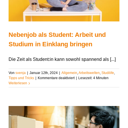
Nebenjob als Student: Arbeit und
Studium in Einklang bringen
Die Zeit als Student:in kann sowohl spannend als [...]
Von
svenja
|
Januar 12th, 2024
|
Allgemein
,
Arbeitswelten
,
Studilife
,
für
Tipps und Tricks
|
Kommentare deaktiviert
|
Lesezeit:
4
Minuten
Nebenjob
Weiterlesen
als
Student:
Arbeit
und
Studium
in
Einklang
bringen