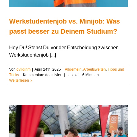
Werkstudentenjob vs. Minijob: Was
passt besser zu Deinem Studium?
Hey Du! Stehst Du vor der Entscheidung zwischen
Werkstudentenjob [...]
Von
gyildirim
|
April 24th, 2025
|
Allgemein
,
Arbeitswelten
,
Tipps und
für
Tricks
|
Kommentare deaktiviert
|
Lesezeit:
6
Minuten
Werkstudentenjob
Weiterlesen
vs.
Minijob:
Was
passt
besser
zu
Deinem
Studium?