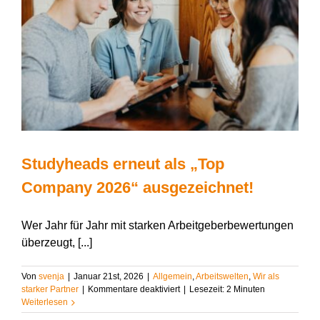
ohne
Goldesel
Studyheads erneut als „Top
Company 2026“ ausgezeichnet!
Wer Jahr für Jahr mit starken Arbeitgeberbewertungen
überzeugt, [...]
Von
svenja
|
Januar 21st, 2026
|
Allgemein
,
Arbeitswelten
,
Wir als
für
starker Partner
|
Kommentare deaktiviert
|
Lesezeit:
2
Minuten
Studyheads
Weiterlesen
erneut