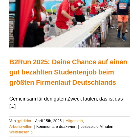
B2Run 2025: Deine Chance auf einen
gut bezahlten Studentenjob beim
größten Firmenlauf Deutschlands
Gemeinsam für den guten Zweck laufen, das ist das
[...]
Von
gyildirim
|
April 15th, 2025
|
Allgemein
,
für
Arbeitswelten
|
Kommentare deaktiviert
|
Lesezeit:
6
Minuten
B2Run
Weiterlesen
2025: