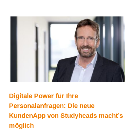
als
„Top
Company
2026“
ausgezeichnet!
Digitale Power für Ihre
Personalanfragen: Die neue
KundenApp von Studyheads macht’s
möglich