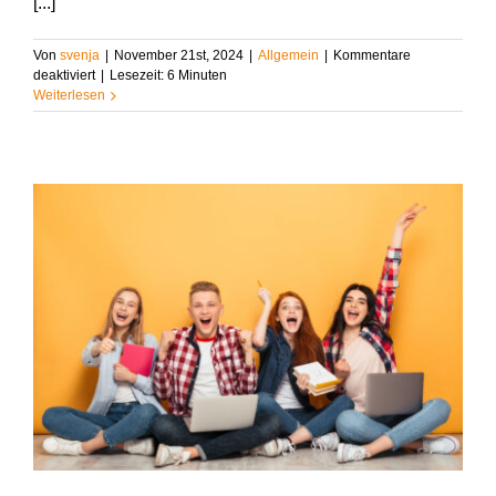
[...]
Von
svenja
|
November 21st, 2024
|
Allgemein
|
Kommentare
für
deaktiviert
|
Lesezeit:
6
Minuten
Schnell
Weiterlesen
&
Einfach:
10
entspannte
Jobs
für
Student:innen
ohne
Vorkenntnisse