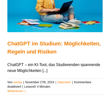
ChatGPT im Studium: Möglichkeiten,
Regeln und Risiken
ChatGPT – ein KI-Tool, das Studierenden spannende
neue Möglichkeiten [...]
Von
svenja
|
November 27th, 2024
|
Allgemein
|
Kommentare
für
deaktiviert
|
Lesezeit:
4
Minuten
ChatGPT
Weiterlesen
im
Studium:
Möglichkeiten,
Regeln