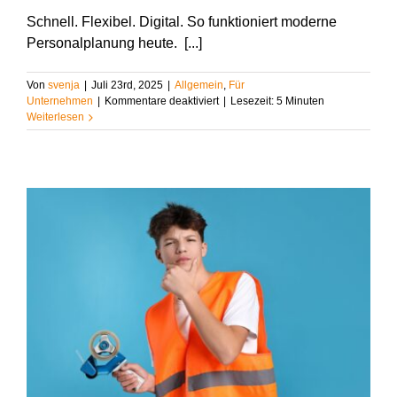
Schnell. Flexibel. Digital. So funktioniert moderne
Personalplanung heute. [...]
Von
svenja
|
Juli 23rd, 2025
|
Allgemein
,
Für
für
Unternehmen
|
Kommentare deaktiviert
|
Lesezeit:
5
Minuten
Digitale
Weiterlesen
Power
für
Ihre
Personalanfragen:
Die
neue
KundenApp
von
Studyheads
macht’s
möglich