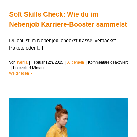
Soft Skills Check: Wie du im
Nebenjob Karriere-Booster sammelst
Du chillst im Nebenjob, checkst Kasse, verpackst
Pakete oder [...]
für
Von
svenja
|
Februar 12th, 2025
|
Allgemein
|
Kommentare deaktiviert
Soft
|
Lesezeit:
4
Minuten
Skills
Weiterlesen
Check
Wie
du
im
Nebe
Karrie
Boost
samm