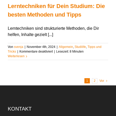
Lerntechniken für Dein Studium: Die
besten Methoden und Tipps
Lerntechniken sind strukturierte Methoden, die Dir
helfen, Inhalte gezielt [...]
Von
svenja
|
November 4th, 2024
|
Allgemein
,
Studilife
,
Tipps und
für
Tricks
|
Kommentare deaktiviert
|
Lesezeit:
8
Minuten
Lerntechniken
Weiterlesen
für
Dein
Studium:
Die
besten
1
2
Vor
Methoden
und
Tipps
KONTAKT