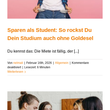
Sparen als Student: So rockst Du
Dein Studium auch ohne Goldesel
Du kennst das: Die Miete ist fällig, der [...]
Von
nelmali
|
Februar 16th, 2026
|
Allgemein
|
Kommentare
für
deaktiviert
|
Lesezeit:
6
Minuten
Sparen
Weiterlesen
als
Student:
So
rockst
Du
Dein
Studium
auch