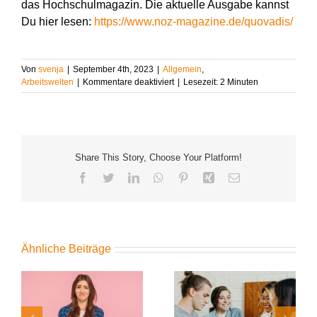
das Hochschulmagazin. Die aktuelle Ausgabe kannst
Du hier lesen:
https://www.noz-magazine.de/quovadis/
Von
svenja
|
September 4th, 2023
|
Allgemein
,
für
Arbeitswelten
|
Kommentare deaktiviert
|
Lesezeit:
2
Minuten
Warum
bei
einem
Start-
Up
Share This Story, Choose Your Platform!
arbeiten?
Facebook
Twitter
LinkedIn
WhatsApp
Pinterest
Xing
E-
Mail
Ähnliche Beiträge
Digitale Power für Ihre
: