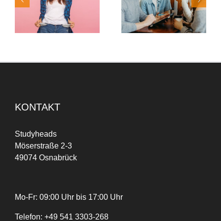
Studyheads erneut als
Personalanfragen: Die
„Top Company 2026“
neue KundenApp von
ausgezeichnet!
Studyheads macht’s
möglich
KONTAKT
Studyheads
Möserstraße 2-3
49074 Osnabrück
Mo-Fr: 09:00 Uhr bis 17:00 Uhr
Telefon:
+
49
541 3303-268