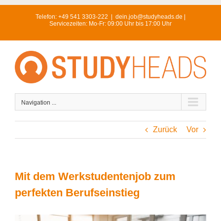
Skip
Telefon:
+49 541 3303-222
|
dein.job@studyheads.de |
to
Servicezeiten: Mo-Fr: 09:00 Uhr bis 17:00 Uhr
content
Navigation ...
Zurück
Vor
Mit dem Werkstudentenjob zum
perfekten Berufseinstieg
View