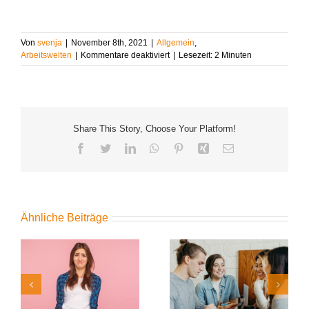
Von
svenja
|
November 8th, 2021
|
Allgemein
,
für
Arbeitswelten
|
Kommentare deaktiviert
|
Lesezeit:
2
Minuten
Mit
dem
Werkstudentenjob
zum
perfekten
Share This Story, Choose Your Platform!
Berufseinstieg
Facebook
Twitter
LinkedIn
WhatsApp
Pinterest
Xing
E-
Mail
Ähnliche Beiträge
Digitale Power für Ihre
:
Studyheads erneut als
Personalanfragen: Die
„Top Company 2026“
neue KundenApp von