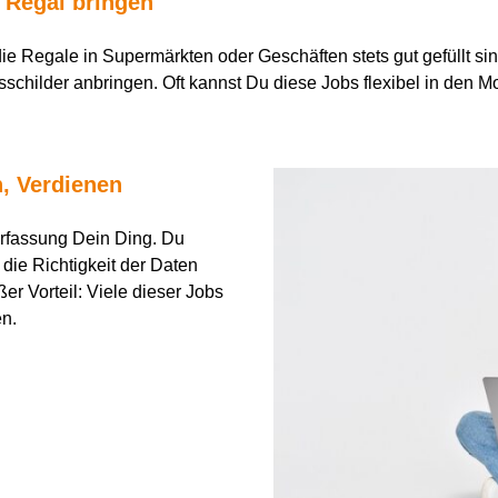
 Regal bringen
die Regale in Supermärkten oder Geschäften stets gut gefüllt s
childer anbringen. Oft kannst Du diese Jobs flexibel in den M
n, Verdienen
erfassung
Dei
n
D
i
ng
. Du
 die Richtigkeit der Daten
er Vorteil: Viele dieser Jobs
en.