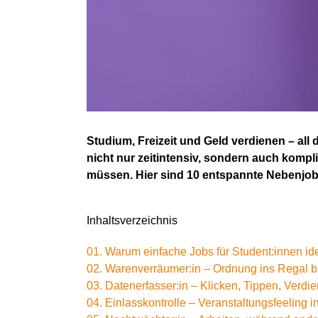
Studium, Freizeit und Geld verdienen – al
nicht nur zeitintensiv, sondern auch kompl
müssen. Hier sind 10 entspannte Nebenjobs
Inhaltsverzeichnis
01. Warum einfache Jobs für Student:innen id
02. Warenverräumer:in – Ordnung ins Regal b
03. Datenerfasser:in – Klicken, Tippen, Verdi
04. Einlasskontrolle – Veranstaltungsfeeling i