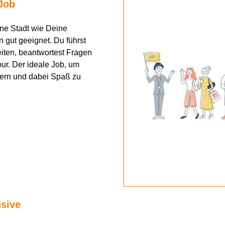
Job
ine Stadt
wie Deine
in
g
ut geeignet
. Du führst
ten, beantwortest Fragen
our
. Der ideale Job, um
sern und dabei Spaß zu
usive