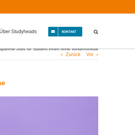
Über Studyheads
KONTAKT
tspannte Jobs für Student:innen ohne Vorkenntnisse
Zurück
Vor
se