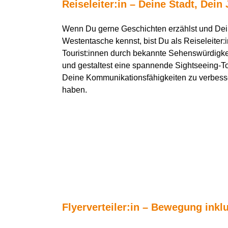
Reiseleiter:in
– Deine Stadt,
D
ein 
Wenn
D
u gerne Geschichten erzählst und
D
e
Westentasche
kennst,
bist Du als
Reiseleiter:
Tourist:innen
durch bekannte Sehenswürdigkei
und gestaltest eine spannende
Sightseeing-T
D
eine Kommunikationsfähigkeiten zu verbes
haben.
Flyerverteiler:in – Bewegung inkl